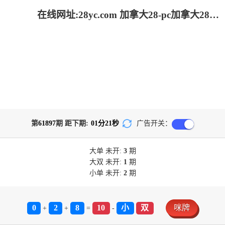
在线网址:28yc.com 加拿大28-pc加拿大28官网开奖查询|加拿大28预测开奖官网咪牌|pc走势最新预测_专注研究!
第
61897
期 距下期:
01
分
21
秒
广告开关：
大单
未开:
3
期
大双
未开:
1
期
小单
未开:
2
期
0
2
8
10
小
双
咪牌
+
+
=
-