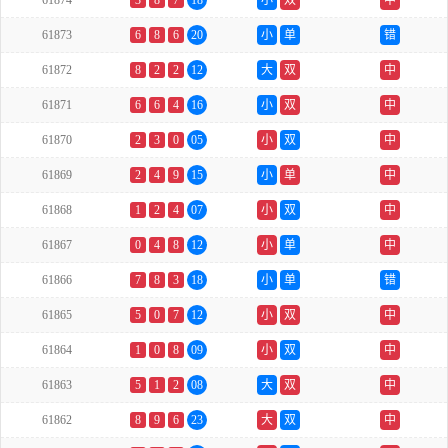
61874
3
8
7
18
小
双
中
61873
6
8
6
20
小
单
错
61872
8
2
2
12
大
双
中
61871
6
6
4
16
小
双
中
61870
2
3
0
05
小
双
中
61869
2
4
9
15
小
单
中
61868
1
2
4
07
小
双
中
61867
0
4
8
12
小
单
中
61866
7
8
3
18
小
单
错
61865
5
0
7
12
小
双
中
61864
1
0
8
09
小
双
中
61863
5
1
2
08
大
双
中
61862
8
9
6
23
大
双
中