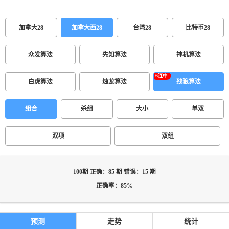
加拿大28
加拿大西28
台湾28
比特币28
众发算法
先知算法
神机算法
白虎算法
烛龙算法
残狼算法
组合
杀组
大小
单双
双项
双组
100期 正确：85 期 错误：15 期
正确率：85%
预测
走势
统计