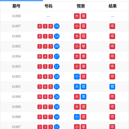
期号
号码
预测
结果
61898
---
大
单
---
61897
0
2
8
10
小
双
中
61896
8
1
5
14
大
双
中
61895
1
3
5
09
小
单
中
61894
8
4
5
17
大
单
中
61893
5
5
1
11
小
单
中
61892
5
4
9
18
小
双
中
61891
5
0
6
11
大
双
错
61890
9
9
6
24
大
单
中
61889
2
9
7
18
大
双
中
61888
0
9
7
16
小
双
中
61887
5
3
3
11
小
单
中