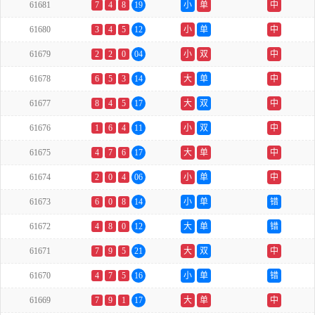
61681
7
4
8
19
小
单
中
61680
3
4
5
12
小
单
中
61679
2
2
0
04
小
双
中
61678
6
5
3
14
大
单
中
61677
8
4
5
17
大
双
中
61676
1
6
4
11
小
双
中
61675
4
7
6
17
大
单
中
61674
2
0
4
06
小
单
中
61673
6
0
8
14
小
单
错
61672
4
8
0
12
大
单
错
61671
7
9
5
21
大
双
中
61670
4
7
5
16
小
单
错
61669
7
9
1
17
大
单
中