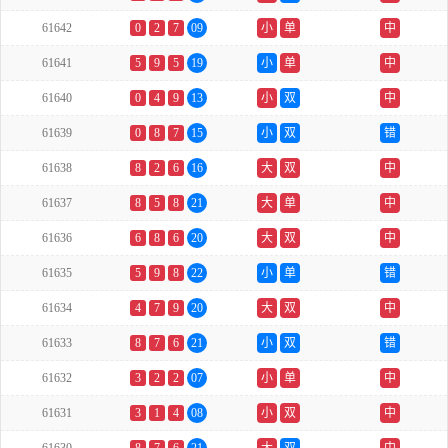
61642
0
2
7
09
小
单
中
61641
5
9
5
19
小
单
中
61640
0
4
9
13
小
双
中
61639
0
8
7
15
小
双
错
61638
8
2
6
16
大
双
中
61637
8
5
8
21
大
单
中
61636
6
8
6
20
大
双
中
61635
5
9
8
22
小
单
错
61634
4
7
9
20
大
双
中
61633
8
7
6
21
小
双
错
61632
3
2
2
07
小
单
中
61631
3
1
4
08
小
双
中