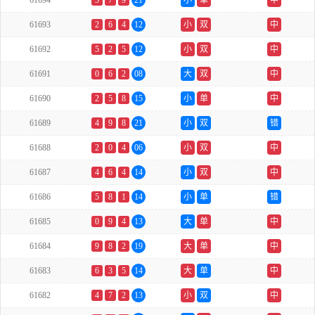
61694
5
7
9
21
小
单
中
61693
2
6
4
12
小
双
中
61692
5
2
5
12
小
双
中
61691
0
6
2
08
大
双
中
61690
2
5
8
15
小
单
中
61689
4
9
8
21
小
双
错
61688
2
0
4
06
小
双
中
61687
4
6
4
14
小
双
中
61686
5
8
1
14
小
单
错
61685
0
9
4
13
大
单
中
61684
9
8
2
19
大
单
中
61683
6
3
5
14
大
单
中
61682
4
7
2
13
小
双
中