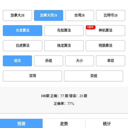
加拿大28
加拿大西28
台湾28
比特币28
众发算法
先知算法
神机算法
白虎算法
烛龙算法
残狼算法
组合
杀组
大小
单双
双项
双组
100期 正确：77 期 错误：23 期
正确率：77%
预测
走势
统计