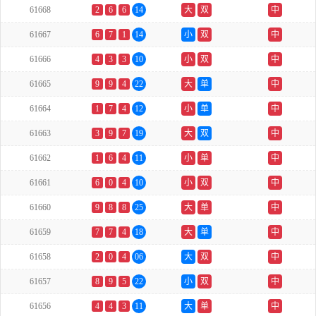
61668
2
6
6
14
大
双
中
61667
6
7
1
14
小
双
中
61666
4
3
3
10
小
双
中
61665
9
9
4
22
大
单
中
61664
1
7
4
12
小
单
中
61663
3
9
7
19
大
双
中
61662
1
6
4
11
小
单
中
61661
6
0
4
10
小
双
中
61660
9
8
8
25
大
单
中
61659
7
7
4
18
大
单
中
61658
2
0
4
06
大
双
中
61657
8
9
5
22
小
双
中
61656
4
4
3
11
大
单
中