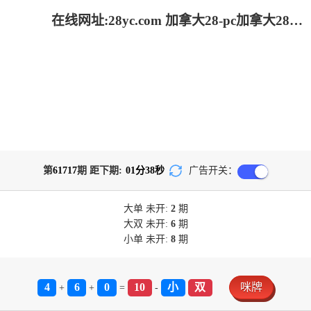
在线网址:28yc.com 加拿大28-pc加拿大28官网开奖查询|加拿大28预测开奖官网咪牌|pc走势最新预测_专注研究!
第
61717
期 距下期:
01
分
38
秒
广告开关：
大单
未开:
2
期
大双
未开:
6
期
小单
未开:
8
期
4
6
0
10
小
双
咪牌
+
+
=
-