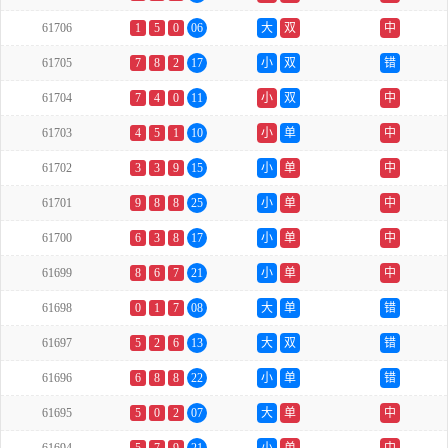
61706
1
5
0
06
大
双
中
61705
7
8
2
17
小
双
错
61704
7
4
0
11
小
双
中
61703
4
5
1
10
小
单
中
61702
3
3
9
15
小
单
中
61701
9
8
8
25
小
单
中
61700
6
3
8
17
小
单
中
61699
8
6
7
21
小
单
中
61698
0
1
7
08
大
单
错
61697
5
2
6
13
大
双
错
61696
6
8
8
22
小
单
错
61695
5
0
2
07
大
单
中