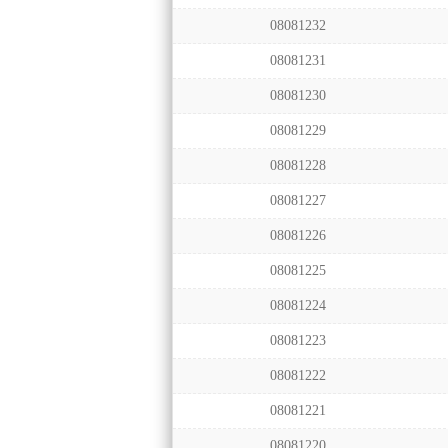
08081232
08081231
08081230
08081229
08081228
08081227
08081226
08081225
08081224
08081223
08081222
08081221
08081220