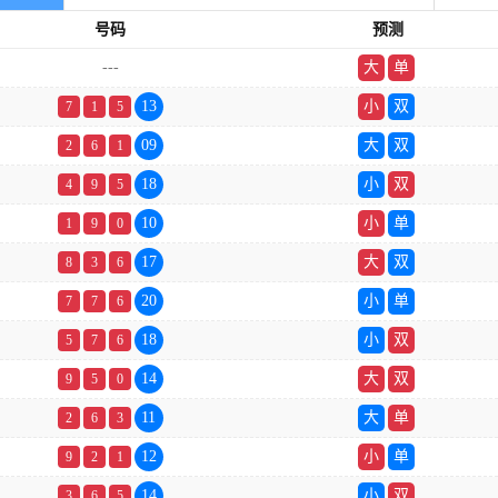
号码
预测
---
大
单
13
小
双
7
1
5
09
大
双
2
6
1
18
小
双
4
9
5
10
小
单
1
9
0
17
大
双
8
3
6
20
小
单
7
7
6
18
小
双
5
7
6
14
大
双
9
5
0
11
大
单
2
6
3
12
小
单
9
2
1
14
小
双
3
6
5