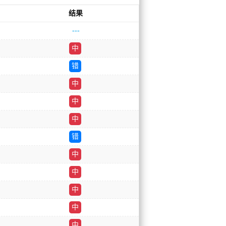
结果
---
中
错
中
中
中
错
中
中
中
中
中