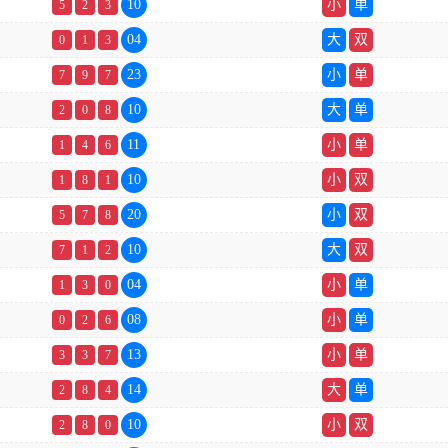
10
小
单
5
2
3
04
大
双
0
1
3
23
小
单
7
9
7
10
大
单
2
0
8
11
小
单
1
4
6
10
小
双
1
8
1
20
小
双
5
7
8
10
大
双
7
1
2
04
小
单
1
3
0
08
小
单
0
2
6
13
小
单
3
3
7
14
大
单
2
8
4
10
小
双
2
8
0