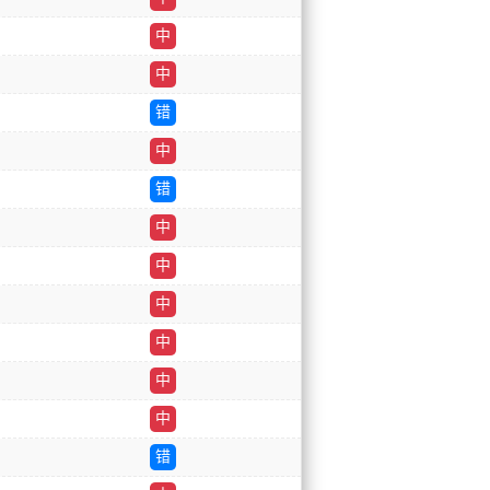
中
中
错
中
错
中
中
中
中
中
中
错