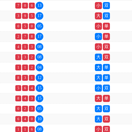
13
小
双
7
0
6
17
大
双
3
9
5
05
小
单
0
5
0
17
小
单
2
7
8
08
小
双
4
1
3
08
大
双
3
3
2
04
大
单
1
1
2
12
大
单
8
3
1
15
小
双
5
6
4
15
大
单
8
4
3
05
大
双
0
2
3
10
大
双
6
4
0
08
小
双
1
1
6