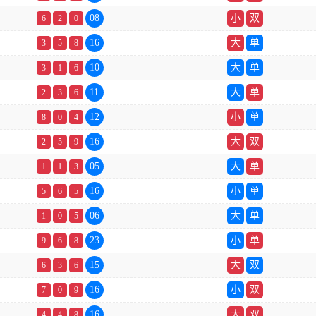
08
小
双
6
2
0
16
大
单
3
5
8
10
大
单
3
1
6
11
大
单
2
3
6
12
小
单
8
0
4
16
大
双
2
5
9
05
大
单
1
1
3
16
小
单
5
6
5
06
大
单
1
0
5
23
小
单
9
6
8
15
大
双
6
3
6
16
小
双
7
0
9
16
大
双
4
4
8