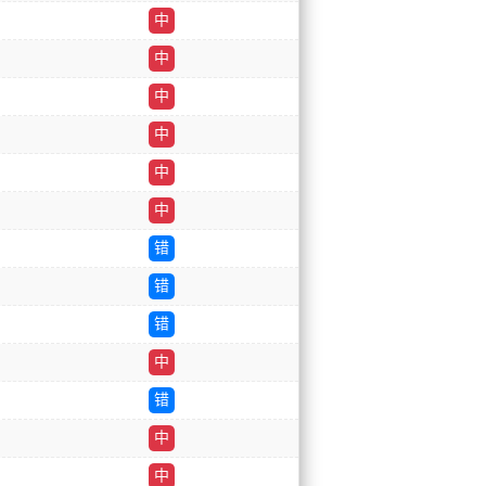
中
中
中
中
中
中
错
错
错
中
错
中
中