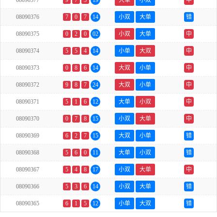
08090377
9
7
3
19
大单
小双
中
08090376
7
0
7
14
小双
大单
错
08090375
0
2
0
02
小双
大单
中
08090374
5
5
4
14
小单
大双
中
08090373
0
8
6
14
大双
小单
中
08090372
9
8
7
24
大双
小单
中
08090371
5
1
6
12
大单
小双
中
08090370
0
7
8
15
小双
大单
中
08090369
6
2
7
15
大双
小单
错
08090368
5
6
0
11
大单
小双
错
08090367
5
4
8
17
小双
大单
中
08090366
5
3
6
14
小双
大单
错
08090365
6
1
5
12
小单
大双
错