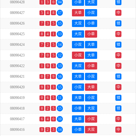
08090428
1
3
0
04
小单
大双
错
08090427
5
4
8
17
大单
小双
中
08090426
7
3
5
15
大双
小单
错
08090425
8
4
1
13
大双
小单
中
08090424
7
2
5
14
小双
大单
错
08090423
7
0
5
12
小双
大单
中
08090422
1
9
3
13
大双
小单
中
08090421
0
7
9
16
大单
小双
错
08090420
9
3
3
15
小双
大单
中
08090419
0
6
5
11
大单
小双
错
08090418
8
2
5
15
小单
大双
错
08090417
6
4
0
10
大单
小双
中
08090416
9
2
3
14
小单
大双
中