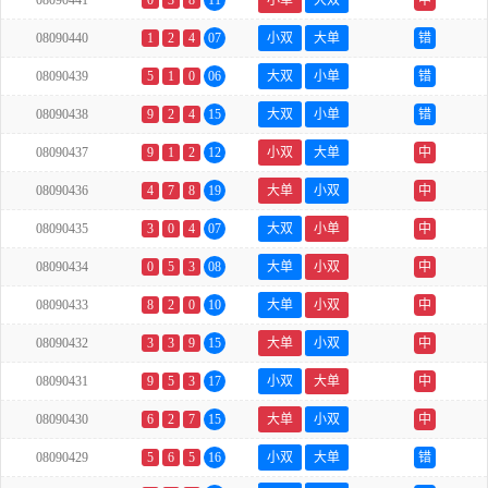
08090441
0
3
8
11
小单
大双
中
08090440
1
2
4
07
小双
大单
错
08090439
5
1
0
06
大双
小单
错
08090438
9
2
4
15
大双
小单
错
08090437
9
1
2
12
小双
大单
中
08090436
4
7
8
19
大单
小双
中
08090435
3
0
4
07
大双
小单
中
08090434
0
5
3
08
大单
小双
中
08090433
8
2
0
10
大单
小双
中
08090432
3
3
9
15
大单
小双
中
08090431
9
5
3
17
小双
大单
中
08090430
6
2
7
15
大单
小双
中
08090429
5
6
5
16
小双
大单
错