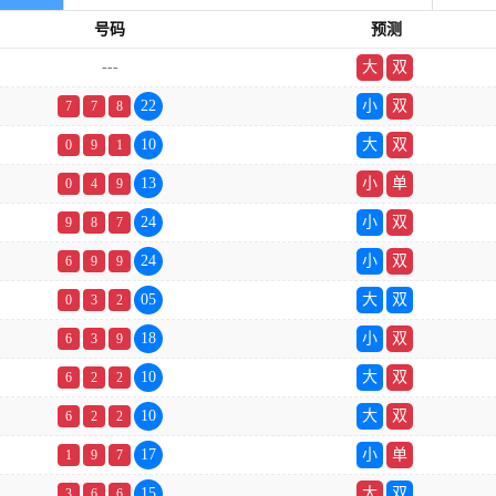
号码
预测
---
大
双
22
小
双
7
7
8
10
大
双
0
9
1
13
小
单
0
4
9
24
小
双
9
8
7
24
小
双
6
9
9
05
大
双
0
3
2
18
小
双
6
3
9
10
大
双
6
2
2
10
大
双
6
2
2
17
小
单
1
9
7
15
大
双
3
6
6