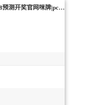
在线网址:28yc.com 加拿大28-pc加拿大28官网开奖查询|加拿大28预测开奖官网咪牌|pc走势最新预测_专注研究!