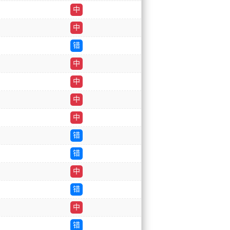
中
中
错
中
中
中
中
错
错
中
错
中
错