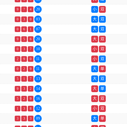
20
小
双
9
7
4
03
大
双
0
3
0
07
大
双
0
6
1
20
大
双
9
5
6
10
小
双
0
3
7
11
小
双
2
9
0
11
大
单
0
2
9
13
大
双
5
1
7
14
大
单
9
3
2
16
大
双
5
2
9
12
小
双
1
3
8
09
大
单
3
3
3