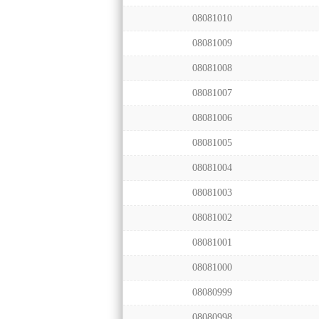
08081010
08081009
08081008
08081007
08081006
08081005
08081004
08081003
08081002
08081001
08081000
08080999
08080998