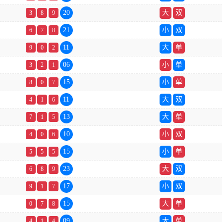
20
大
双
3
8
9
21
小
双
6
7
8
11
大
单
9
0
2
06
小
单
3
2
1
15
小
单
8
0
7
11
大
双
4
1
6
13
大
单
7
1
5
10
小
双
4
0
6
15
小
单
5
5
5
23
大
双
6
8
9
17
小
双
9
1
7
15
大
单
0
7
8
09
大
单
4
1
4