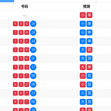
号码
预测
---
小
单
20
小
单
8
6
6
24
小
单
7
8
9
14
小
单
7
6
1
10
大
双
2
8
0
11
大
双
6
5
0
17
大
单
7
5
5
09
小
双
1
1
7
09
小
双
6
3
0
23
小
双
8
8
7
09
大
双
0
2
7
18
大
双
9
1
8