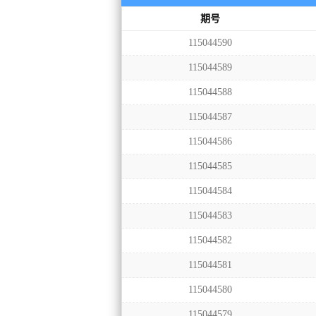
期号
115044590
115044589
115044588
115044587
115044586
115044585
115044584
115044583
115044582
115044581
115044580
115044579