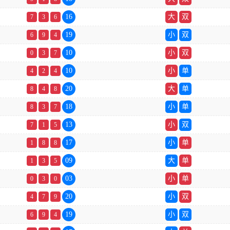
16
大
双
7
3
6
19
小
双
6
9
4
10
小
双
0
3
7
10
小
单
4
2
4
20
大
单
8
4
8
18
小
单
8
3
7
13
小
双
7
1
5
17
小
单
1
8
8
09
大
单
1
3
5
03
小
单
0
3
0
20
小
双
4
7
9
19
小
双
6
9
4