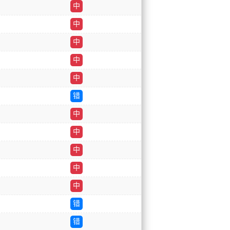
中
中
中
中
中
错
中
中
中
中
中
错
错