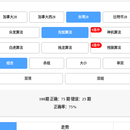
加拿大28
加拿大西28
台湾28
比特币28
众发算法
先知算法
神机算法
白虎算法
烛龙算法
残狼算法
组合
杀组
大小
单双
双项
双组
100期 正确：75 期 错误：25 期
正确率：75%
走势