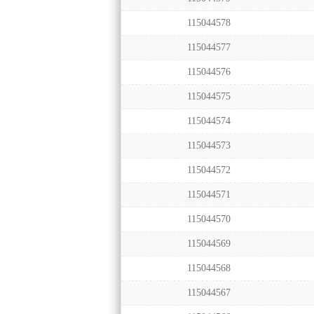
115044578
115044577
115044576
115044575
115044574
115044573
115044572
115044571
115044570
115044569
115044568
115044567