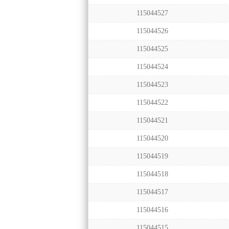
115044527
115044526
115044525
115044524
115044523
115044522
115044521
115044520
115044519
115044518
115044517
115044516
115044515