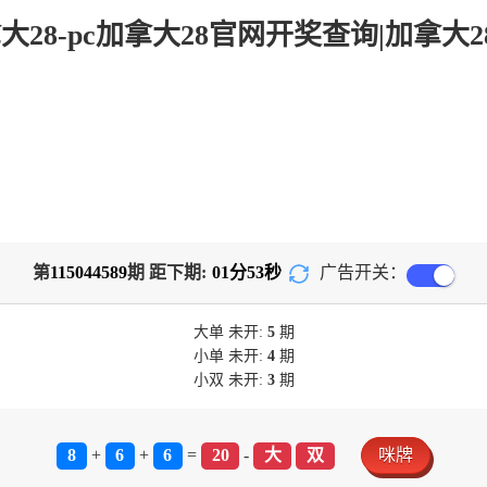
第
115044589
期 距下期:
01
分
53
秒
广告开关：
大单
未开:
5
期
小单
未开:
4
期
小双
未开:
3
期
8
+
6
+
6
=
20
-
大
双
咪牌