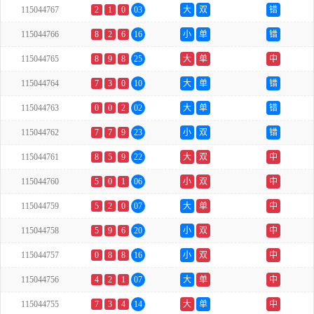
115044767
2
1
0
03
大
双
错
115044766
8
2
6
16
小
单
错
115044765
8
9
8
25
大
单
中
115044764
7
3
0
10
大
单
错
115044763
0
0
2
02
大
单
错
115044762
7
7
9
23
小
双
错
115044761
8
5
9
22
大
双
中
115044760
5
0
1
06
小
双
中
115044759
5
2
0
07
大
单
中
115044758
5
9
6
20
小
双
中
115044757
0
8
8
16
小
双
中
115044756
4
2
1
07
大
单
中
115044755
7
3
4
14
大
单
中