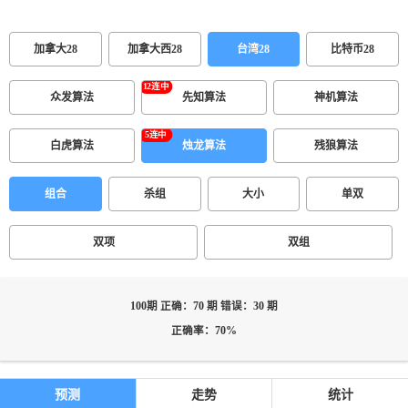
加拿大28
加拿大西28
台湾28
比特币28
众发算法
先知算法
神机算法
白虎算法
烛龙算法
残狼算法
组合
杀组
大小
单双
双项
双组
100期 正确：70 期 错误：30 期
正确率：70%
预测
走势
统计