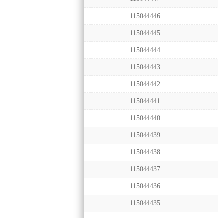
115044446
115044445
115044444
115044443
115044442
115044441
115044440
115044439
115044438
115044437
115044436
115044435