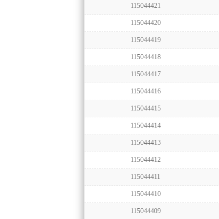
115044421
115044420
115044419
115044418
115044417
115044416
115044415
115044414
115044413
115044412
115044411
115044410
115044409