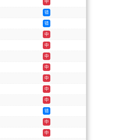
中
错
错
中
中
中
中
中
中
中
错
中
中