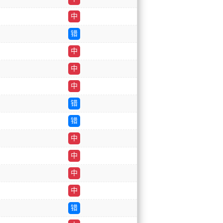
中
错
中
中
中
错
错
中
中
中
中
错