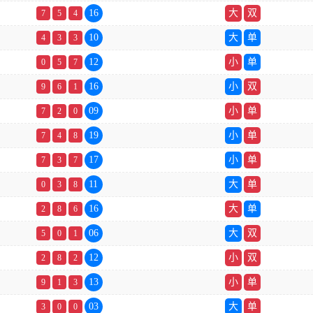
16
大
双
7
5
4
10
大
单
4
3
3
12
小
单
0
5
7
16
小
双
9
6
1
09
小
单
7
2
0
19
小
单
7
4
8
17
小
单
7
3
7
11
大
单
0
3
8
16
大
单
2
8
6
06
大
双
5
0
1
12
小
双
2
8
2
13
小
单
9
1
3
03
大
单
3
0
0