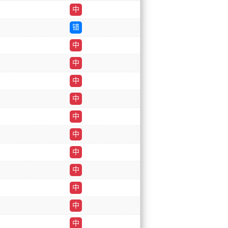
中
错
中
中
中
中
中
中
中
中
中
中
中