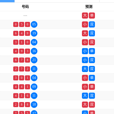
号码
预测
---
大
单
05
小
双
0
5
0
19
大
双
6
4
9
04
小
双
3
1
0
16
小
单
4
9
3
21
小
双
6
7
8
11
大
双
2
7
2
04
小
单
3
0
1
09
小
单
4
4
1
11
大
双
4
1
6
18
大
双
2
8
8
17
小
单
7
5
5