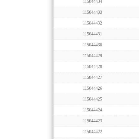
115044434
115044433
115044432
115044431
115044430
115044429
115044428
115044427
115044426
115044425
115044424
115044423
115044422