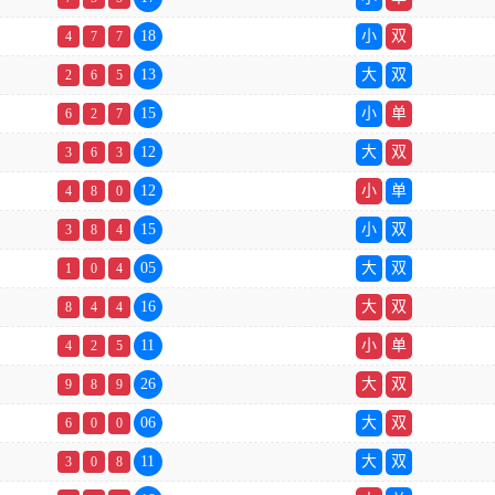
18
小
双
4
7
7
13
大
双
2
6
5
15
小
单
6
2
7
12
大
双
3
6
3
12
小
单
4
8
0
15
小
双
3
8
4
05
大
双
1
0
4
16
大
双
8
4
4
11
小
单
4
2
5
26
大
双
9
8
9
06
大
双
6
0
0
11
大
双
3
0
8