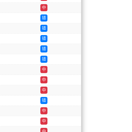
中
错
错
错
错
错
中
中
中
错
中
中
中