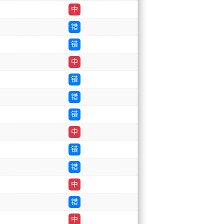
中
错
错
中
错
错
错
中
错
错
中
错
中