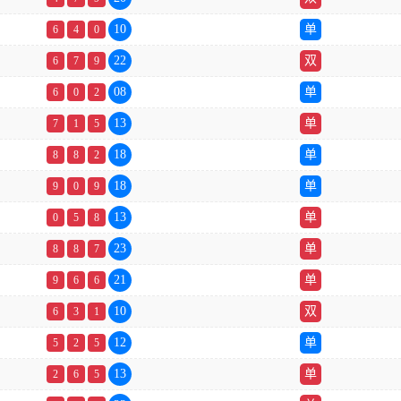
10
单
6
4
0
22
双
6
7
9
08
单
6
0
2
13
单
7
1
5
18
单
8
8
2
18
单
9
0
9
13
单
0
5
8
23
单
8
8
7
21
单
9
6
6
10
双
6
3
1
12
单
5
2
5
13
单
2
6
5