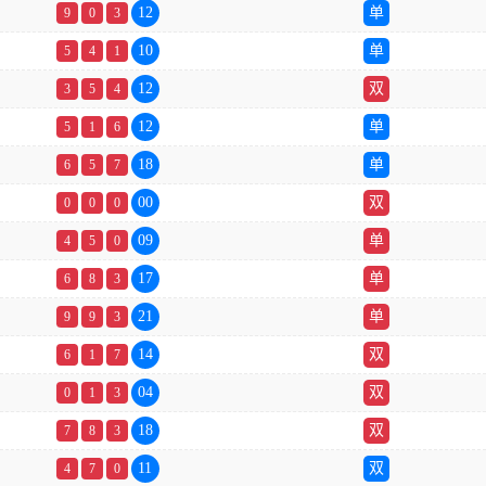
12
单
9
0
3
10
单
5
4
1
12
双
3
5
4
12
单
5
1
6
18
单
6
5
7
00
双
0
0
0
09
单
4
5
0
17
单
6
8
3
21
单
9
9
3
14
双
6
1
7
04
双
0
1
3
18
双
7
8
3
11
双
4
7
0