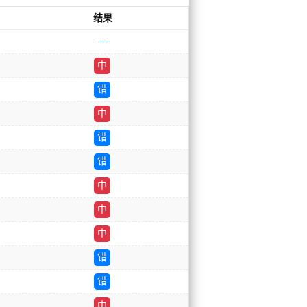
结果
---
中
错
中
错
错
中
中
中
错
错
中