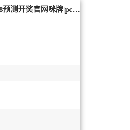
在线网址:28yc.com 加拿大28-pc加拿大28官网开奖查询|加拿大28预测开奖官网咪牌|pc走势最新预测_专注研究!