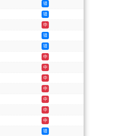
错
错
中
错
错
中
中
中
中
中
中
中
错