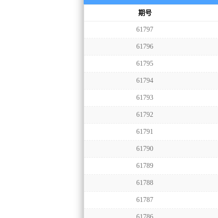
期号
61797
61796
61795
61794
61793
61792
61791
61790
61789
61788
61787
61786