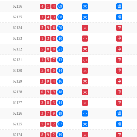
62136
4
1
4
09
大
错
62135
1
4
3
08
大
错
62134
5
9
6
20
大
中
62133
1
3
6
10
小
中
62132
5
8
8
21
大
中
62131
1
5
7
13
小
中
62130
5
9
0
14
大
中
62129
3
9
4
16
大
中
62128
0
9
9
18
大
中
62127
3
8
3
14
大
中
62126
3
7
9
19
小
错
62125
5
0
2
07
大
错
62124
8
9
2
19
大
中