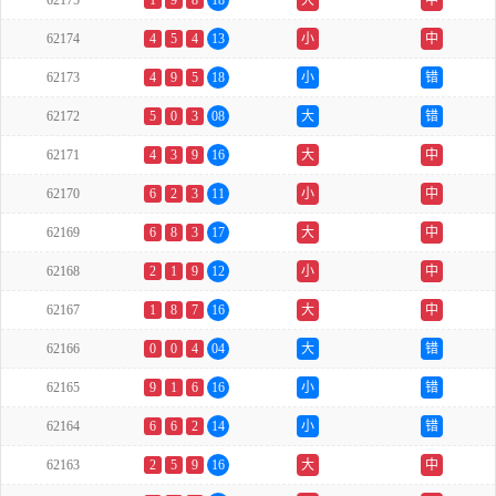
62175
1
9
8
18
大
中
62174
4
5
4
13
小
中
62173
4
9
5
18
小
错
62172
5
0
3
08
大
错
62171
4
3
9
16
大
中
62170
6
2
3
11
小
中
62169
6
8
3
17
大
中
62168
2
1
9
12
小
中
62167
1
8
7
16
大
中
62166
0
0
4
04
大
错
62165
9
1
6
16
小
错
62164
6
6
2
14
小
错
62163
2
5
9
16
大
中