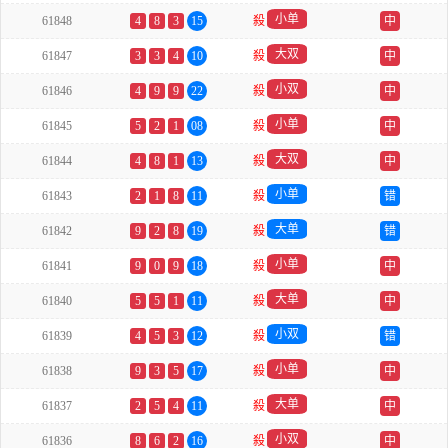
小单
61848
4
8
3
15
殺
中
大双
61847
3
3
4
10
殺
中
小双
61846
4
9
9
22
殺
中
小单
61845
5
2
1
08
殺
中
大双
61844
4
8
1
13
殺
中
小单
61843
2
1
8
11
殺
错
大单
61842
9
2
8
19
殺
错
小单
61841
9
0
9
18
殺
中
大单
61840
5
5
1
11
殺
中
小双
61839
4
5
3
12
殺
错
小单
61838
9
3
5
17
殺
中
大单
61837
2
5
4
11
殺
中
小双
61836
8
6
2
16
殺
中