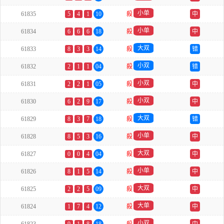
小单
61835
5
4
1
10
殺
中
小单
61834
6
6
6
18
殺
中
大双
61833
8
3
3
14
殺
错
小双
61832
2
1
1
04
殺
错
小双
61831
2
2
1
05
殺
中
小双
61830
6
2
9
17
殺
中
大双
61829
8
3
7
18
殺
错
小单
61828
8
5
3
16
殺
中
大双
61827
0
0
4
04
殺
中
小单
61826
8
1
5
14
殺
中
大双
61825
2
2
5
09
殺
中
大单
61824
1
7
4
12
殺
中
小双