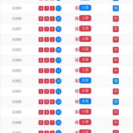
小单
61899
4
7
2
13
殺
错
小单
61898
9
6
1
16
殺
中
大双
61897
0
2
8
10
殺
中
小单
61896
8
1
5
14
殺
中
小双
61895
1
3
5
09
殺
中
大双
61894
8
4
5
17
殺
中
小双
61893
5
5
1
11
殺
中
大双
61892
5
4
9
18
殺
错
大单
61891
5
0
6
11
殺
中
大双
61890
9
9
6
24
殺
错
小单
61889
2
9
7
18
殺
中
小单
61888
0
9
7
16
殺
中
小双