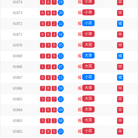
小单
61874
3
8
7
18
殺
中
小单
61873
6
8
6
20
殺
中
小双
61872
8
2
2
12
殺
错
小单
61871
6
6
4
16
殺
中
大双
61870
2
3
0
05
殺
中
大单
61869
2
4
9
15
殺
错
大双
61868
1
2
4
07
殺
中
小双
61867
0
4
8
12
殺
错
大单
61866
7
8
3
18
殺
中
大双
61865
5
0
7
12
殺
中
大单
61864
1
0
8
09
殺
中
大双
61863
5
1
2
08
殺
中
小双
61862
8
9
6
23
殺
中