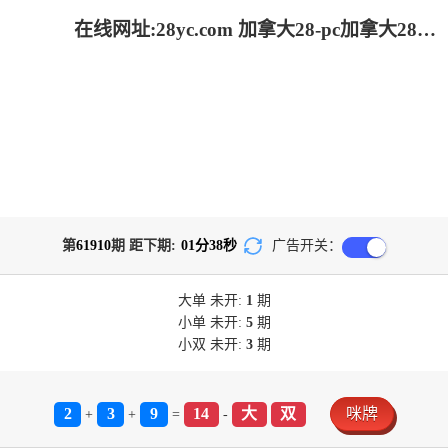
在线网址:28yc.com 加拿大28-pc加拿大28官网开奖查询|加拿大28预测开奖官网咪牌|pc走势最新预测_专注研究!
第
61910
期 距下期:
01
分
38
秒
广告开关：
大单
未开:
1
期
小单
未开:
5
期
小双
未开:
3
期
2
3
9
14
大
双
咪牌
+
+
=
-