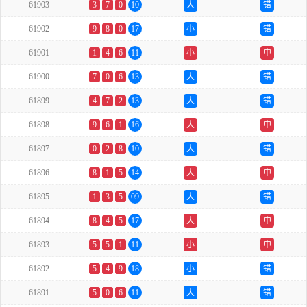
61903
3
7
0
10
大
错
61902
9
8
0
17
小
错
61901
1
4
6
11
小
中
61900
7
0
6
13
大
错
61899
4
7
2
13
大
错
61898
9
6
1
16
大
中
61897
0
2
8
10
大
错
61896
8
1
5
14
大
中
61895
1
3
5
09
大
错
61894
8
4
5
17
大
中
61893
5
5
1
11
小
中
61892
5
4
9
18
小
错
61891
5
0
6
11
大
错