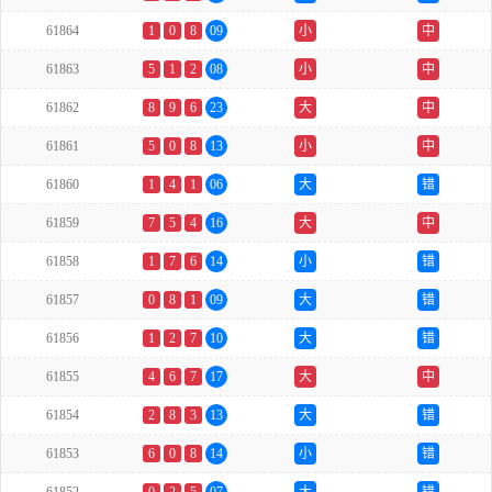
61864
1
0
8
09
小
中
61863
5
1
2
08
小
中
61862
8
9
6
23
大
中
61861
5
0
8
13
小
中
61860
1
4
1
06
大
错
61859
7
5
4
16
大
中
61858
1
7
6
14
小
错
61857
0
8
1
09
大
错
61856
1
2
7
10
大
错
61855
4
6
7
17
大
中
61854
2
8
3
13
大
错
61853
6
0
8
14
小
错