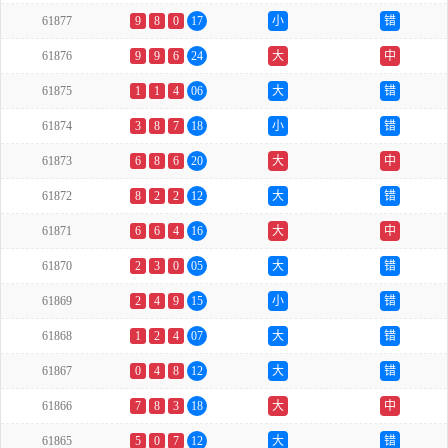
61877
9
8
0
17
小
错
61876
9
9
6
24
大
中
61875
1
1
4
06
大
错
61874
3
8
7
18
小
错
61873
6
8
6
20
大
中
61872
8
2
2
12
大
错
61871
6
6
4
16
大
中
61870
2
3
0
05
大
错
61869
2
4
9
15
小
错
61868
1
2
4
07
大
错
61867
0
4
8
12
大
错
61866
7
8
3
18
大
中
61865
5
0
7
12
大
错