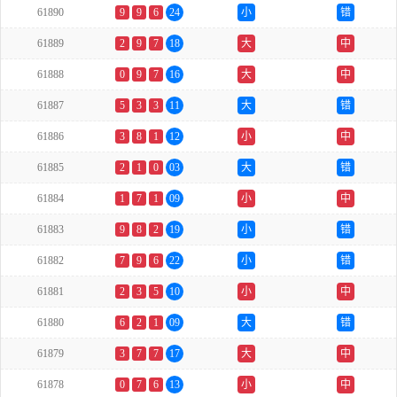
61890
9
9
6
24
小
错
61889
2
9
7
18
大
中
61888
0
9
7
16
大
中
61887
5
3
3
11
大
错
61886
3
8
1
12
小
中
61885
2
1
0
03
大
错
61884
1
7
1
09
小
中
61883
9
8
2
19
小
错
61882
7
9
6
22
小
错
61881
2
3
5
10
小
中
61880
6
2
1
09
大
错
61879
3
7
7
17
大
中
61878
0
7
6
13
小
中