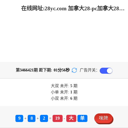
在线网址:28yc.com 加拿大28-pc加拿大28官网开奖查询|加拿大28预测开奖官网咪牌|pc走势最新预测_专注研究!
第
3466421
期 距下期:
01
分
56
秒
广告开关：
大双
未开:
5
期
小单
未开:
1
期
小双
未开:
6
期
9
8
2
19
大
单
咪牌
+
+
=
-