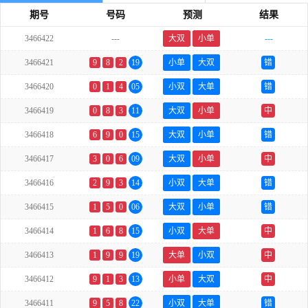
期号
号码
预测
结果
3466422
---
大双
小单
---
3466421
9
8
2
19
小单
大双
错
3466420
0
1
4
05
小双
大单
错
3466419
0
8
3
11
大双
小单
中
3466418
6
9
0
15
大双
小单
错
3466417
3
0
6
09
大双
小单
中
3466416
2
9
3
14
小双
大单
错
3466415
1
5
0
06
大双
小单
错
3466414
1
6
8
15
小双
大单
中
3466413
1
9
9
19
大单
小双
中
3466412
9
1
3
13
小单
大双
中
3466411
9
5
8
22
小双
大单
错