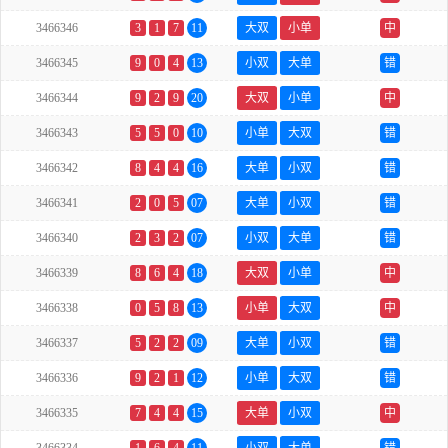
3466346
3
1
7
11
大双
小单
中
3466345
9
0
4
13
小双
大单
错
3466344
9
2
9
20
大双
小单
中
3466343
5
5
0
10
小单
大双
错
3466342
8
4
4
16
大单
小双
错
3466341
2
0
5
07
大单
小双
错
3466340
2
3
2
07
小双
大单
错
3466339
8
6
4
18
大双
小单
中
3466338
0
5
8
13
小单
大双
中
3466337
5
2
2
09
大单
小双
错
3466336
9
2
1
12
小单
大双
错
3466335
7
4
4
15
大单
小双
中