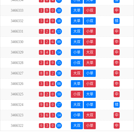
3466334
1
6
4
11
小双
大单
错
3466333
1
9
0
10
大单
小双
中
3466332
5
4
9
18
大单
小双
错
3466331
7
2
4
13
大双
小单
中
3466330
1
2
6
09
大双
小单
中
3466329
9
4
1
14
小单
大双
中
3466328
2
4
9
15
小双
大单
中
3466327
8
8
2
18
大双
小单
中
3466326
3
1
4
08
大单
小双
中
3466325
8
2
0
10
小双
大单
中
3466324
9
8
0
17
大双
小单
错
3466323
5
6
3
14
小单
大双
中
3466322
6
3
0
09
大双
小单
中