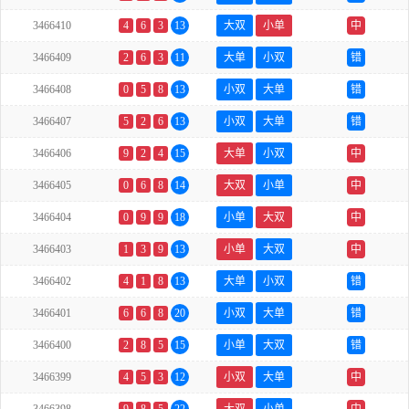
3466410
4
6
3
13
大双
小单
中
3466409
2
6
3
11
大单
小双
错
3466408
0
5
8
13
小双
大单
错
3466407
5
2
6
13
小双
大单
错
3466406
9
2
4
15
大单
小双
中
3466405
0
6
8
14
大双
小单
中
3466404
0
9
9
18
小单
大双
中
3466403
1
3
9
13
小单
大双
中
3466402
4
1
8
13
大单
小双
错
3466401
6
6
8
20
小双
大单
错
3466400
2
8
5
15
小单
大双
错
3466399
4
5
3
12
小双
大单
中