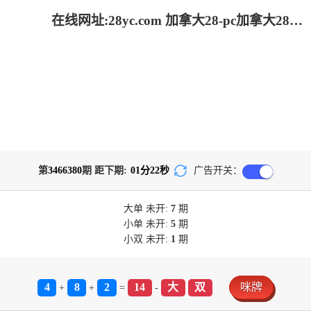
在线网址:28yc.com 加拿大28-pc加拿大28官网开奖查询|加拿大28预测开奖官网咪牌|pc走势最新预测_专注研究!
第
3466380
期 距下期:
01
分
22
秒
广告开关：
大单
未开:
7
期
小单
未开:
5
期
小双
未开:
1
期
4
8
2
14
大
双
咪牌
+
+
=
-