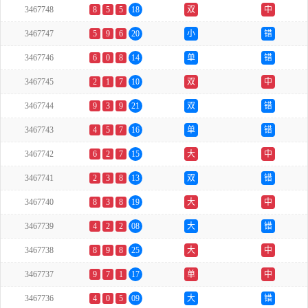
3467748
8
5
5
18
双
中
3467747
5
9
6
20
小
错
3467746
6
0
8
14
单
错
3467745
2
1
7
10
双
中
3467744
9
3
9
21
双
错
3467743
4
5
7
16
单
错
3467742
6
2
7
15
大
中
3467741
2
3
8
13
双
错
3467740
8
3
8
19
大
中
3467739
4
2
2
08
大
错
3467738
8
9
8
25
大
中
3467737
9
7
1
17
单
中
3467736
4
0
5
09
大
错