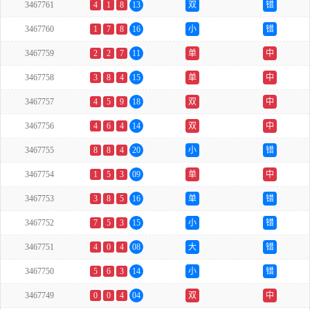
3467761
4
1
8
13
双
错
3467760
1
7
8
16
小
错
3467759
2
2
7
11
单
中
3467758
3
8
4
15
单
中
3467757
4
5
9
18
双
中
3467756
4
6
4
14
双
中
3467755
8
8
4
20
小
错
3467754
1
5
3
09
单
中
3467753
3
8
5
16
单
错
3467752
7
5
3
15
小
错
3467751
4
0
4
08
大
错
3467750
5
6
3
14
小
错
3467749
0
0
4
04
双
中