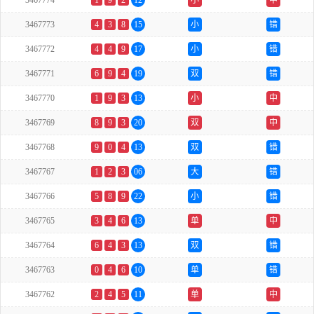
3467774
1
9
2
12
小
中
3467773
4
3
8
15
小
错
3467772
4
4
9
17
小
错
3467771
6
9
4
19
双
错
3467770
1
9
3
13
小
中
3467769
8
9
3
20
双
中
3467768
9
0
4
13
双
错
3467767
1
2
3
06
大
错
3467766
5
8
9
22
小
错
3467765
3
4
6
13
单
中
3467764
6
4
3
13
双
错
3467763
0
4
6
10
单
错
3467762
2
4
5
11
单
中