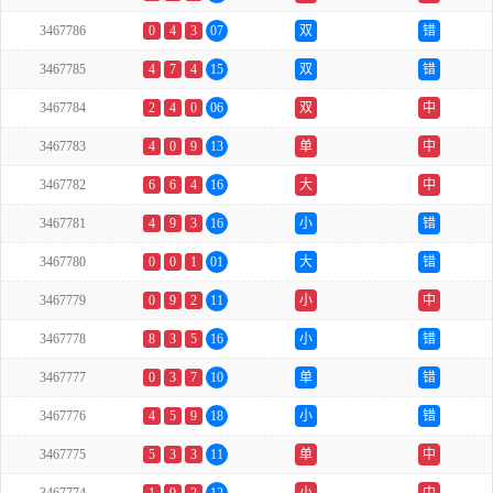
3467786
0
4
3
07
双
错
3467785
4
7
4
15
双
错
3467784
2
4
0
06
双
中
3467783
4
0
9
13
单
中
3467782
6
6
4
16
大
中
3467781
4
9
3
16
小
错
3467780
0
0
1
01
大
错
3467779
0
9
2
11
小
中
3467778
8
3
5
16
小
错
3467777
0
3
7
10
单
错
3467776
4
5
9
18
小
错
3467775
5
3
3
11
单
中