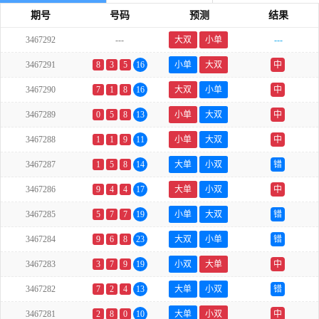
期号
号码
预测
结果
3467292
---
大双
小单
---
3467291
8
3
5
16
小单
大双
中
3467290
7
1
8
16
大双
小单
中
3467289
0
5
8
13
小单
大双
中
3467288
1
1
9
11
小单
大双
中
3467287
1
5
8
14
大单
小双
错
3467286
9
4
4
17
大单
小双
中
3467285
5
7
7
19
小单
大双
错
3467284
9
6
8
23
大双
小单
错
3467283
3
7
9
19
小双
大单
中
3467282
7
2
4
13
大单
小双
错
3467281
2
8
0
10
大单
小双
中