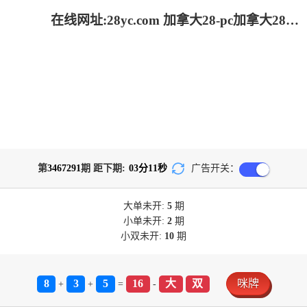
在线网址:28yc.com 加拿大28-pc加拿大28官网开奖查询|加拿大28预测开奖官网咪牌|pc走势最新预测_专注研究!
第
3467291
期 距下期:
03
分
11
秒
广告开关：
大单
未开:
5
期
小单
未开:
2
期
小双
未开:
10
期
8
3
5
16
大
双
咪牌
+
+
=
-