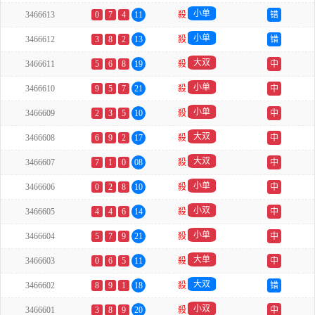
小单
3466613
0
7
4
11
殺
错
小单
3466612
3
8
2
13
殺
错
大双
3466611
5
6
8
19
殺
中
小单
3466610
9
5
7
21
殺
中
小单
3466609
2
3
5
10
殺
中
大双
3466608
6
9
2
17
殺
中
大双
3466607
7
1
0
08
殺
中
小单
3466606
0
2
8
10
殺
中
小双
3466605
4
4
6
14
殺
中
小单
3466604
5
7
9
21
殺
中
大单
3466603
0
6
5
11
殺
中
大双
3466602
8
9
1
18
殺
错
小双
3466601
3
8
9
20
殺
中