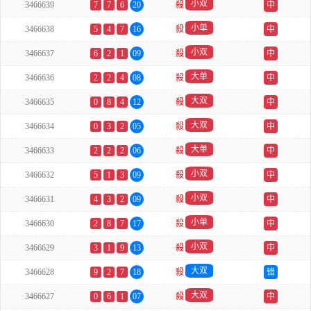
小双
3466639
7
7
6
20
殺
中
小单
3466638
5
4
7
16
殺
中
小双
3466637
6
2
1
09
殺
中
大单
3466636
2
2
4
08
殺
中
大双
3466635
0
8
4
12
殺
中
大双
3466634
0
3
2
05
殺
中
大单
3466633
2
2
2
06
殺
中
小双
3466632
5
1
3
09
殺
中
小双
3466631
4
3
2
09
殺
中
小单
3466630
2
8
7
17
殺
中
小双
3466629
3
1
9
13
殺
中
大双
3466628
9
2
7
18
殺
错
大双
3466627
0
6
1
07
殺
中