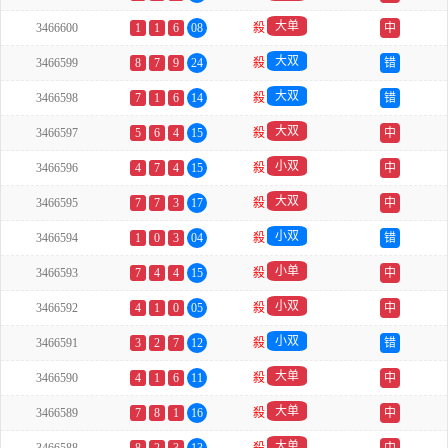
大单
3466600
1
1
6
08
殺
中
大双
3466599
8
7
9
24
殺
错
大双
3466598
7
1
6
14
殺
错
大双
3466597
5
6
4
15
殺
中
小双
3466596
4
7
4
15
殺
中
大双
3466595
7
7
3
17
殺
中
小双
3466594
1
0
3
04
殺
错
小单
3466593
7
4
4
15
殺
中
小双
3466592
4
1
0
05
殺
中
小双
3466591
3
2
7
12
殺
错
大单
3466590
4
1
6
11
殺
中
大单
3466589
7
8
1
16
殺
中
大单