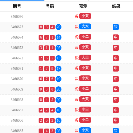
期号
号码
预测
结果
小双
3466676
---
殺
---
大双
3466675
8
8
4
20
殺
错
小单
3466674
6
7
1
14
殺
中
小双
3466673
3
1
1
05
殺
中
大单
3466672
2
6
5
13
殺
中
小双
3466671
1
7
9
17
殺
中
小双
3466670
6
7
6
19
殺
中
小单
3466669
9
3
8
20
殺
中
大双
3466668
0
4
5
09
殺
中
小单
3466667
4
2
4
10
殺
中
小单
3466666
2
6
2
10
殺
中
小双
3466665
1
4
3
08
殺
错