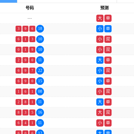
号码
预测
---
大
单
18
小
单
3
9
6
10
小
双
6
1
3
10
小
双
0
1
9
11
大
单
2
9
0
22
小
双
6
9
7
15
小
单
6
9
0
08
小
双
1
6
1
11
大
单
2
8
1
16
大
双
8
3
5
11
小
单
6
4
1
12
大
单
6
0
6