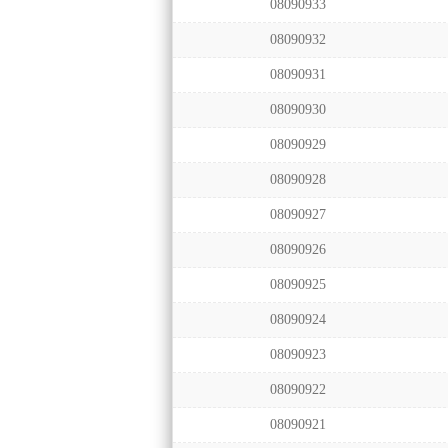
08090933
08090932
08090931
08090930
08090929
08090928
08090927
08090926
08090925
08090924
08090923
08090922
08090921