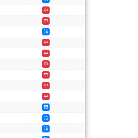
中
中
错
中
中
中
中
中
中
错
错
错