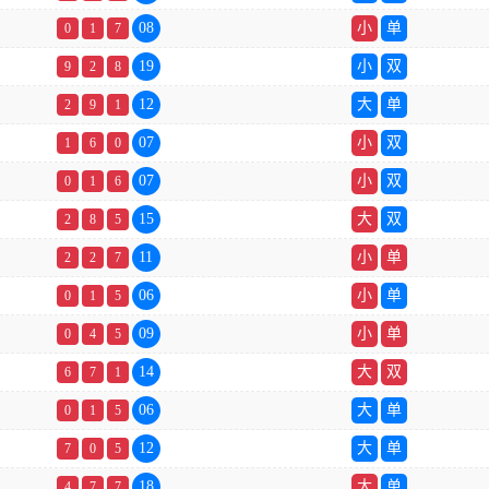
08
小
单
0
1
7
19
小
双
9
2
8
12
大
单
2
9
1
07
小
双
1
6
0
07
小
双
0
1
6
15
大
双
2
8
5
11
小
单
2
2
7
06
小
单
0
1
5
09
小
单
0
4
5
14
大
双
6
7
1
06
大
单
0
1
5
12
大
单
7
0
5
18
大
单
4
7
7