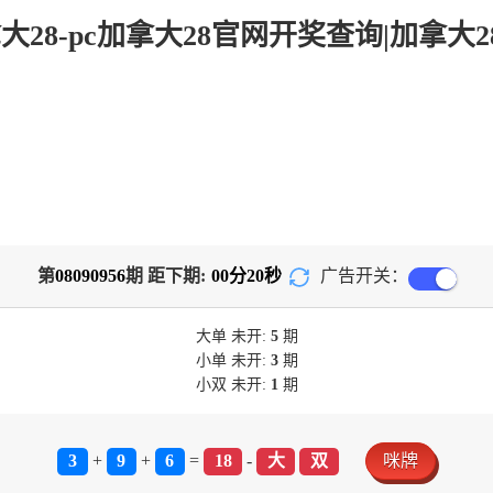
第
08090956
期 距下期:
00
分
20
秒
广告开关：
大单
未开:
5
期
小单
未开:
3
期
小双
未开:
1
期
3
+
9
+
6
=
18
-
大
双
咪牌