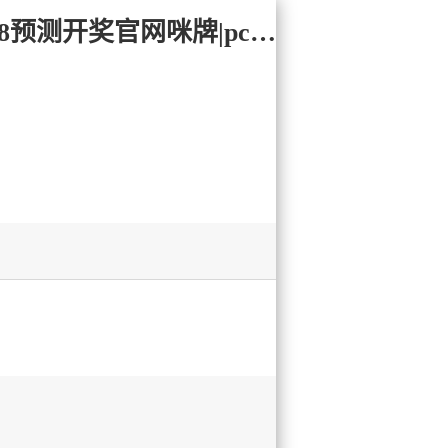
在线网址:28yc.com 加拿大28-pc加拿大28官网开奖查询|加拿大28预测开奖官网咪牌|pc走势最新预测_专注研究!