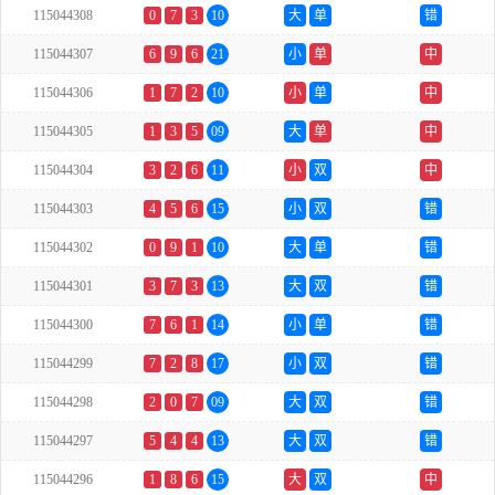
115044308
0
7
3
10
大
单
错
115044307
6
9
6
21
小
单
中
115044306
1
7
2
10
小
单
中
115044305
1
3
5
09
大
单
中
115044304
3
2
6
11
小
双
中
115044303
4
5
6
15
小
双
错
115044302
0
9
1
10
大
单
错
115044301
3
7
3
13
大
双
错
115044300
7
6
1
14
小
单
错
115044299
7
2
8
17
小
双
错
115044298
2
0
7
09
大
双
错
115044297
5
4
4
13
大
双
错
115044296
1
8
6
15
大
双
中