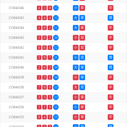
115044346
4
3
8
15
小
单
中
115044345
4
4
4
12
大
单
错
115044344
1
8
2
11
大
单
中
115044343
5
0
5
10
小
双
中
115044342
0
6
6
12
小
双
中
115044341
5
9
7
21
小
双
错
115044340
2
6
2
10
大
单
错
115044339
1
3
6
10
小
单
中
115044338
7
8
0
15
大
双
中
115044337
3
5
5
13
小
单
中
115044336
5
1
9
15
小
单
中
115044335
0
4
9
13
小
单
中