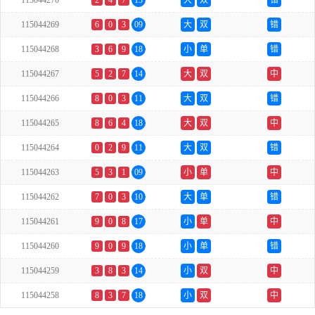
115044270
2
4
7
13
大
双
错
115044269
6
0
3
09
大
双
错
115044268
3
6
9
18
小
单
错
115044267
5
2
7
14
大
双
中
115044266
8
0
3
11
大
双
错
115044265
8
6
4
18
大
双
中
115044264
0
2
9
11
大
双
错
115044263
5
3
1
09
小
单
中
115044262
7
0
3
10
大
单
错
115044261
9
0
8
17
小
单
中
115044260
9
0
9
18
小
单
错
115044259
3
8
3
14
小
双
中
115044258
8
3
7
18
小
双
中