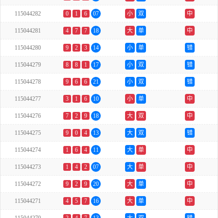
115044282
0
1
6
07
小
双
中
115044281
4
7
7
18
大
单
中
115044280
9
2
3
14
小
单
错
115044279
8
8
1
17
小
双
错
115044278
9
6
6
21
小
双
错
115044277
3
1
6
10
小
单
中
115044276
7
2
9
18
大
双
中
115044275
9
0
4
13
大
双
错
115044274
1
6
4
11
大
单
中
115044273
1
4
2
07
大
单
中
115044272
9
2
9
20
大
单
中
115044271
4
5
7
16
大
单
中