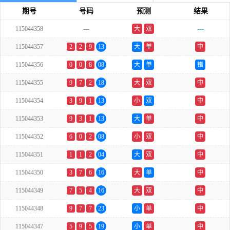
期号
号码
预测
结果
115044358
---
大
双
---
115044357
2
2
9
13
大
单
中
115044356
0
0
8
08
大
单
错
115044355
9
7
2
18
大
双
中
115044354
3
9
1
13
小
双
中
115044353
9
3
1
13
大
单
中
115044352
6
0
2
08
小
双
中
115044351
1
1
2
04
大
双
中
115044350
3
7
6
16
大
单
中
115044349
7
5
4
16
大
双
中
115044348
9
7
7
23
小
单
中
115044347
5
9
5
19
小
单
中