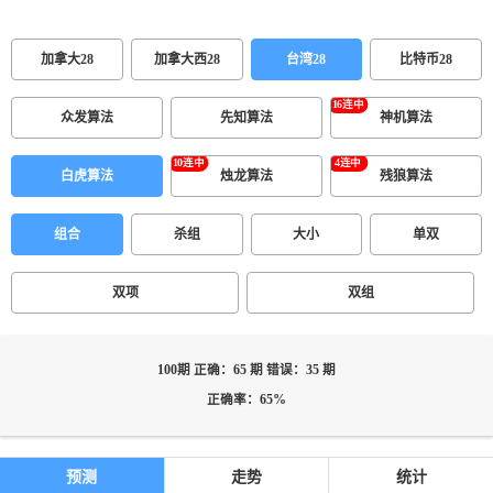
加拿大28
加拿大西28
台湾28
比特币28
众发算法
先知算法
神机算法
白虎算法
烛龙算法
残狼算法
组合
杀组
大小
单双
双项
双组
100期 正确：65 期 错误：35 期
正确率：65%
预测
走势
统计