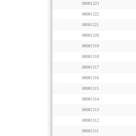
08081323
08081322
08081321
08081320
08081319
08081318
08081317
08081316
08081315
08081314
08081313
08081312
08081311