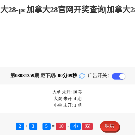
第
08081359
期 距下期:
00
分
09
秒
广告开关：
大单
未开:
10
期
大双
未开:
4
期
小单
未开:
1
期
2
+
3
+
5
=
10
-
小
双
咪牌