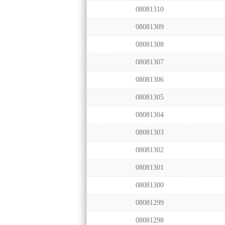
08081310
08081309
08081308
08081307
08081306
08081305
08081304
08081303
08081302
08081301
08081300
08081299
08081298