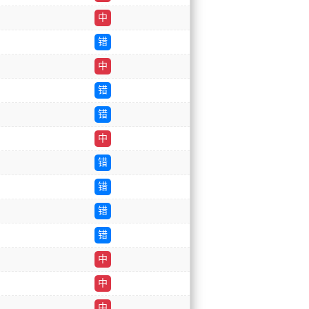
中
错
中
错
错
中
错
错
错
错
中
中
中