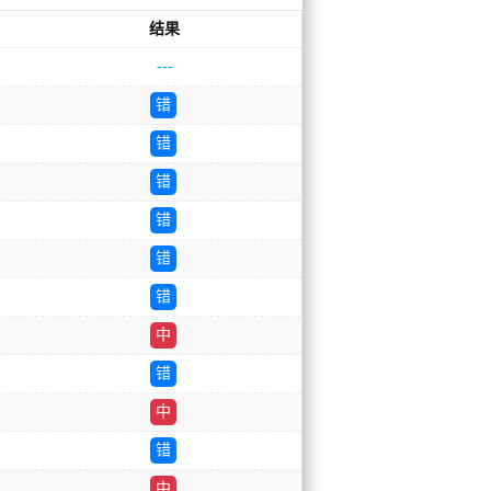
结果
---
错
错
错
错
错
错
中
错
中
错
中