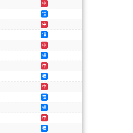
中
错
中
错
中
错
中
错
中
错
错
中
错