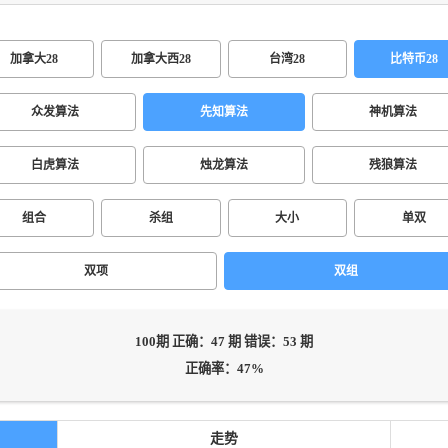
加拿大28
加拿大西28
台湾28
比特币28
众发算法
先知算法
神机算法
白虎算法
烛龙算法
残狼算法
组合
杀组
大小
单双
双项
双组
100期 正确：47 期 错误：53 期
正确率：47%
走势