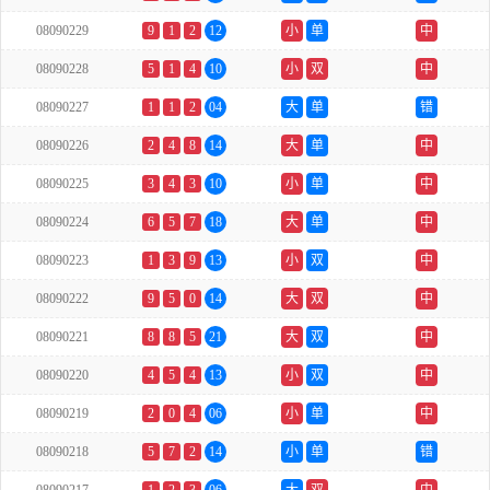
08090229
9
1
2
12
小
单
中
08090228
5
1
4
10
小
双
中
08090227
1
1
2
04
大
单
错
08090226
2
4
8
14
大
单
中
08090225
3
4
3
10
小
单
中
08090224
6
5
7
18
大
单
中
08090223
1
3
9
13
小
双
中
08090222
9
5
0
14
大
双
中
08090221
8
8
5
21
大
双
中
08090220
4
5
4
13
小
双
中
08090219
2
0
4
06
小
单
中
08090218
5
7
2
14
小
单
错