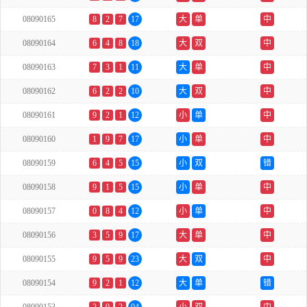
08090165
8
2
7
17
大
单
中
08090164
6
4
8
18
大
双
中
08090163
7
3
1
11
大
单
中
08090162
6
2
2
10
大
双
中
08090161
9
2
1
12
小
单
中
08090160
1
9
7
17
小
单
中
08090159
6
4
5
15
小
双
错
08090158
9
1
5
15
小
单
中
08090157
0
8
4
12
小
单
中
08090156
3
5
9
17
大
单
中
08090155
9
5
9
23
大
双
中
08090154
9
2
1
12
大
单
错