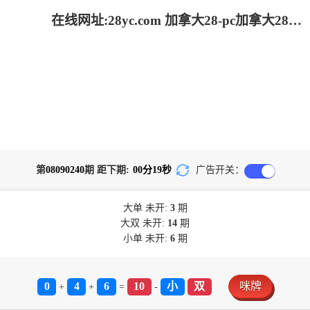
在线网址:28yc.com 加拿大28-pc加拿大28官网开奖查询|加拿大28预测开奖官网咪牌|pc走势最新预测_专注研究!
第
08090240
期 距下期:
00
分
19
秒
广告开关：
大单
未开:
3
期
大双
未开:
14
期
小单
未开:
6
期
0
4
6
10
小
双
咪牌
+
+
=
-