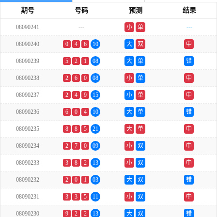
期号
号码
预测
结果
08090241
---
小
单
---
08090240
0
4
6
10
大
双
中
08090239
5
2
1
08
大
单
错
08090238
2
6
0
08
小
单
中
08090237
2
4
9
15
小
单
中
08090236
6
0
4
10
大
单
错
08090235
8
8
5
21
大
单
中
08090234
2
7
0
09
小
双
中
08090233
3
8
2
13
小
双
中
08090232
2
0
1
03
大
双
错
08090231
3
3
5
11
小
双
中
08090230
9
2
2
13
大
双
错